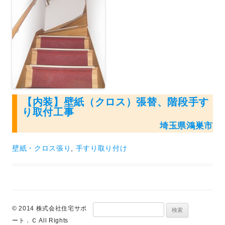
【内装】壁紙（クロス）張替、階段手す
り取付工事
埼玉県鴻巣市
壁紙・クロス張り
,
手すり取り付け
© 2014 株式会社住宅サポ
検索:
ート．Ｃ All Rights